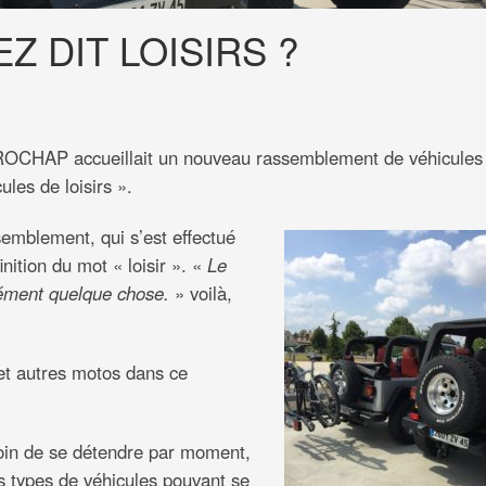
Z DIT LOISIRS ?
ROCHAP accueillait un nouveau rassemblement de véhicules
les de loisirs ».
emblement, qui s’est effectué
inition du mot « loisir ». «
Le
ément quelque chose.
» voilà,
 et autres motos dans ce
soin de se détendre par moment,
nts types de véhicules pouvant se