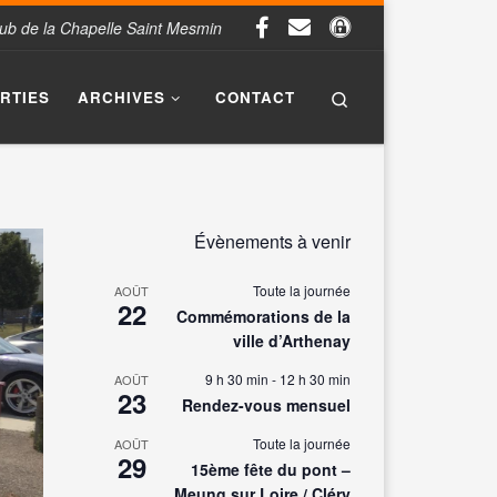
Club de la Chapelle Saint Mesmin
Search
ORTIES
ARCHIVES
CONTACT
Évènements à venir
Toute la journée
AOÛT
22
Commémorations de la
ville d’Arthenay
9 h 30 min
-
12 h 30 min
AOÛT
23
Rendez-vous mensuel
Toute la journée
AOÛT
29
15ème fête du pont –
Meung sur Loire / Cléry