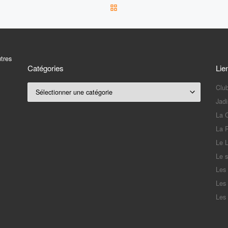
RETOUR À LA LISTE DES 
utres
Catégories
Lie
Club
Catégories
Jadi
La 
La 
Le L
Le s
Les 
Les 
Les 