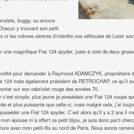
…
briolets, buggy, ou encore
hacun y trouvant son petit
s ni les mêmes centres d’intérêts nos véhicules de Loisir son
r une magnifique Fiat 124 spyder, juste à coté de deux gross
 profité pour demander à Raymond ADAMCZYK, propriétaire 
iat 124 mais également président de RETROCHAP, ce qu’il av
onter sur son cabriolet rouge des années 70.
n c’est simple, plus jeune je possédais une Fiat 124 coupé sp
ide et plus puissante que celle-ci, mais malgré cela, j’ai toujo
posséder une Fiat 124 spyder. C’est alors qu’il y a 2 ans il m
mon épouse m’a offert ce petit bijou, je suis donc parti cher
iture avec mon petit-fils au nord de Paris. Nous avons ramen