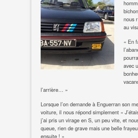
homme 
bichon
nous r
au vis
« En f
l’aban
pourra
avec u
bonheu
vacanc
l’arrière… »
Lorsque l’on demande à Enguerran son mei
voiture, il nous répond simplement « J’étai
j’ai pris un virage en S, un peu vite, et nou
queue, rien de grave mais une belle frayeur
ensuite ! »