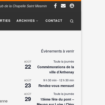
Club de la Chapelle Saint Mesmin
Search
ORTIES
ARCHIVES
CONTACT
Évènements à venir
Toute la journée
AOÛT
22
Commémorations de la
ville d’Arthenay
9 h 30 min
-
12 h 30 min
AOÛT
23
Rendez-vous mensuel
Toute la journée
AOÛT
29
15ème fête du pont –
sanne
Meung sur Loire / Cléry