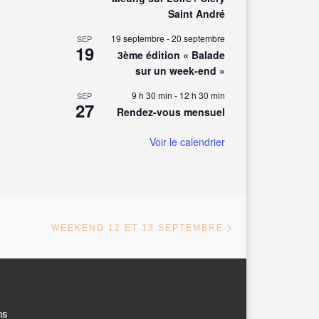
Saint André
19 septembre
-
20 septembre
SEP
19
3ème édition « Balade
sur un week-end »
9 h 30 min
-
12 h 30 min
SEP
27
Rendez-vous mensuel
Voir le calendrier
Article suivant
ARTICLES
WEEKEND 12 ET 13 SEPTEMBRE
ns