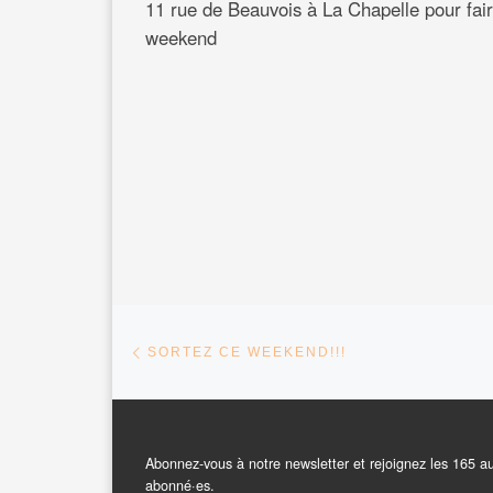
11 rue de Beauvois à La Chapelle pour faire
weekend
Parcourir les articles
Article précédent
SORTEZ CE WEEKEND!!!
Abonnez-vous à notre newsletter et rejoignez les 165 a
abonné·es.