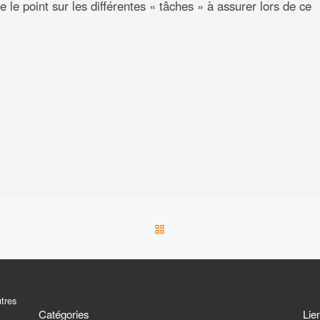
 le point sur les différentes « tâches » à assurer lors de ce
RETOUR À LA LISTE DES 
utres
Catégories
Lie