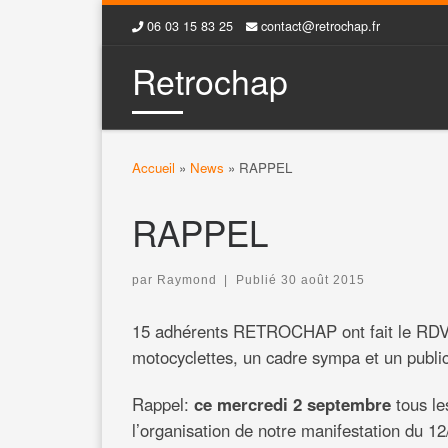
06 03 15 83 25
contact@retrochap.fr
Skip to content
Retrochap
Accueil
»
News
»
RAPPEL
RAPPEL
par
Raymond
|
Publié
30 août 2015
15 adhérents RETROCHAP ont fait le RDV d
motocyclettes, un cadre sympa et un public 
Rappel:
ce mercredi 2 septembre
tous le
l’organisation de notre manifestation du 1