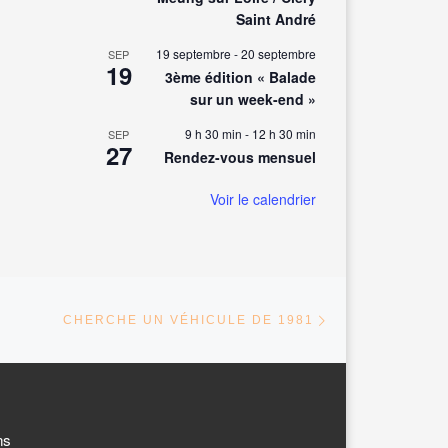
Saint André
19 septembre
-
20 septembre
SEP
19
3ème édition « Balade
sur un week-end »
9 h 30 min
-
12 h 30 min
SEP
27
Rendez-vous mensuel
Voir le calendrier
Article suivant
ARTICLES
CHERCHE UN VÉHICULE DE 1981
ns