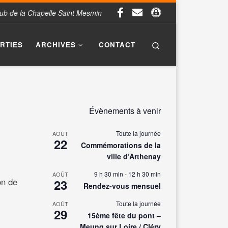
Club de la Chapelle Saint Mesmin
Search
ORTIES
ARCHIVES
CONTACT
Évènements à venir
Toute la journée
AOÛT
22
Commémorations de la
ville d’Arthenay
9 h 30 min
-
12 h 30 min
AOÛT
on de
23
Rendez-vous mensuel
Toute la journée
AOÛT
29
15ème fête du pont –
Meung sur Loire / Cléry