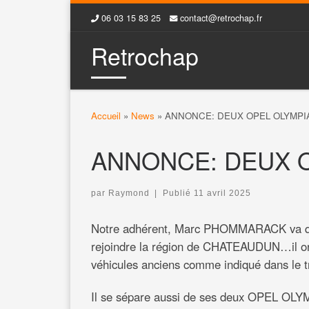
06 03 15 83 25
contact@retrochap.fr
Skip to content
Retrochap
Accueil
»
News
»
ANNONCE: DEUX OPEL OLYMPI
ANNONCE: DEUX 
par
Raymond
|
Publié
11 avril 2025
Notre adhérent, Marc PHOMMARACK va qui
rejoindre la région de CHATEAUDUN…il or
véhicules anciens comme indiqué dans le tr
Il se sépare aussi de ses deux OPEL OLY