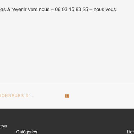
pas à revenir vers nous – 06 03 15 83 25 – nous vous
RETOUR À LA LISTE DES 
MESSAGE DE REMERCIEMENTS DES RANDONNEURS D’ESPOIRS
utres
Catégories
Lie