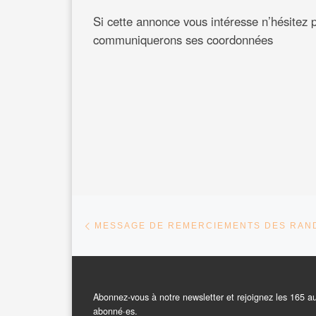
Si cette annonce vous intéresse n’hésitez 
communiquerons ses coordonnées
Parcourir les articles
Article précédent
Abonnez-vous à notre newsletter et rejoignez les 165 a
abonné·es.