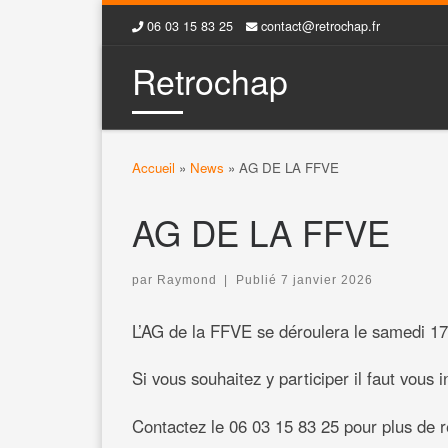
06 03 15 83 25
contact@retrochap.fr
Skip to content
Retrochap
Accueil
»
News
»
AG DE LA FFVE
AG DE LA FFVE
par
Raymond
|
Publié
7 janvier 2026
L’AG de la FFVE se déroulera le samedi 1
Si vous souhaitez y participer il faut vous i
Contactez le 06 03 15 83 25 pour plus de 