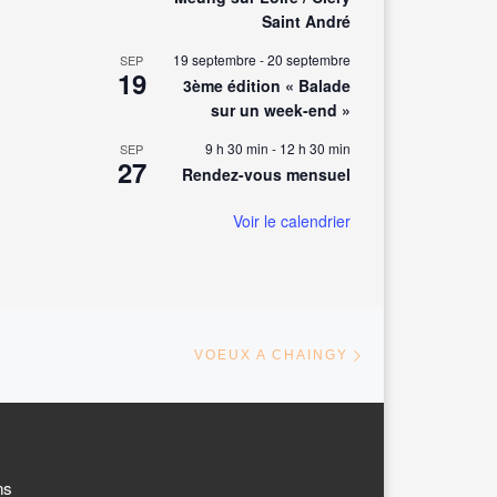
Saint André
19 septembre
-
20 septembre
SEP
19
3ème édition « Balade
sur un week-end »
9 h 30 min
-
12 h 30 min
SEP
27
Rendez-vous mensuel
Voir le calendrier
Article suivant
ARTICLES
VOEUX A CHAINGY
ns