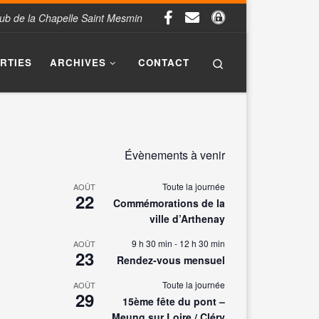
Club de la Chapelle Saint Mesmin
Search
ORTIES
ARCHIVES
CONTACT
Évènements à venir
Toute la journée
AOÛT
22
Commémorations de la
ville d’Arthenay
9 h 30 min
-
12 h 30 min
AOÛT
23
Rendez-vous mensuel
Toute la journée
AOÛT
29
15ème fête du pont –
Meung sur Loire / Cléry