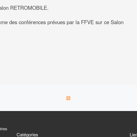
le salon RETROMOBILE.
ramme des conférences prévues par la FFVE sur ce Salon
RETOUR À LA LISTE DES 
utres
Catégories
Lie