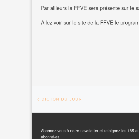
Par ailleurs la FFVE sera présente sur 
Allez voir sur le site de la FFVE le prog
Parcourir les articles
Article précédent
DICTON DU JOUR
Abonnez-vous à notre newsletter et rejoignez les 165 a
abonné·es.